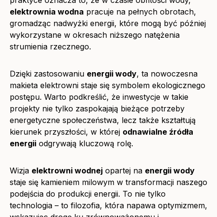
praktyce oznacza to, że w czasie obfitości wody,
elektrownia wodna
pracuje na pełnych obrotach,
gromadząc nadwyżki energii, które mogą być później
wykorzystane w okresach niższego natężenia
strumienia rzecznego.
Dzięki zastosowaniu
energii wody
, ta nowoczesna
makieta elektrowni staje się symbolem ekologicznego
postępu. Warto podkreślić, że inwestycje w takie
projekty nie tylko zaspokajają bieżące potrzeby
energetyczne społeczeństwa, lecz także kształtują
kierunek przyszłości, w której
odnawialne źródła
energii
odgrywają kluczową rolę.
Wizja
elektrowni wodnej
opartej na
energii wody
staje się kamieniem milowym w transformacji naszego
podejścia do produkcji energii. To nie tylko
technologia – to filozofia, która napawa optymizmem,