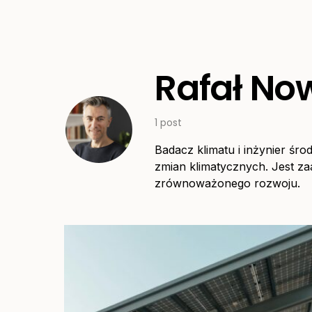
Rafał No
1 post
Badacz klimatu i inżynier śro
zmian klimatycznych. Jest 
zrównoważonego rozwoju.