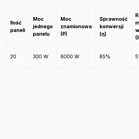
R
Moc
Moc
Sprawność
Ilość
m
jednego
znamionowa
konwersji
paneli
w
panelu
(P)
(η)
(
20
300 W
6000 W
85%
5