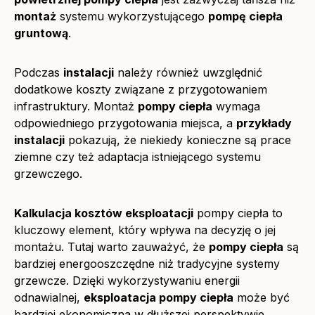
montaż
systemu wykorzystującego
pompę ciepła
gruntową
.
Podczas
instalacji
należy również uwzględnić
dodatkowe koszty związane z przygotowaniem
infrastruktury. Montaż
pompy ciepła
wymaga
odpowiedniego przygotowania miejsca, a
przykłady
instalacji
pokazują, że niekiedy konieczne są prace
ziemne czy też adaptacja istniejącego systemu
grzewczego.
Kalkulacja kosztów eksploatacji
pompy ciepła to
kluczowy element, który wpływa na decyzję o jej
montażu. Tutaj warto zauważyć, że
pompy ciepła
są
bardziej energooszczędne niż tradycyjne systemy
grzewcze. Dzięki wykorzystywaniu energii
odnawialnej,
eksploatacja pompy ciepła
może być
bardziej ekonomiczna w dłuższej perspektywie