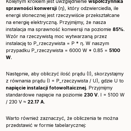
Kolejnym krokiem jest uwzględnienie
współczynnika
sprawności konwersji
(η), który odzwierciedla, ile
energii słonecznej jest rzeczywiście przekształcane
na energię elektryczną. Przyjmijmy, że nasza
instalacja ma sprawność konwersji na poziomie
85%
.
Wzór na rzeczywistą moc wytwarzaną przez
instalację to P_rzeczywista = P * η. W naszym
przypadku P_rzeczywista = 6000 W * 0.85 =
5100
W
.
Następnie, aby obliczyć ilość prądu (I), skorzystajmy
z równania prądu (I = P_rzeczywista / U), gdzie U to
napięcie instalacji fotowoltaicznej
. Przyjmijmy
standardowe napięcie na poziomie
230 V
. I = 5100 W
/ 230 V ≈
22.17 A
.
Warto również zaznaczyć, że obliczenia te można
przedstawić w formie tabelarycznej: