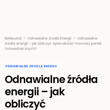
BeNeutral
Odnawialne Zrodla Energii
Odnawialne
źródła energii – jak obliczyć opłacalność montażu paneli
fotowoltaicznych?
ODNAWIALNE ZRODLA ENERGII
Odnawialne źródła
energii – jak
obliczyć