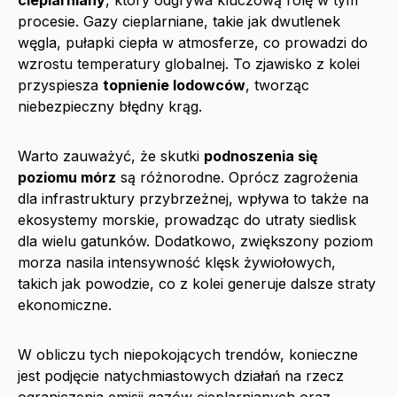
cieplarniany
, który odgrywa kluczową rolę w tym
procesie. Gazy cieplarniane, takie jak dwutlenek
węgla, pułapki ciepła w atmosferze, co prowadzi do
wzrostu temperatury globalnej. To zjawisko z kolei
przyspiesza
topnienie lodowców
, tworząc
niebezpieczny błędny krąg.
Warto zauważyć, że skutki
podnoszenia się
poziomu mórz
są różnorodne. Oprócz zagrożenia
dla infrastruktury przybrzeżnej, wpływa to także na
ekosystemy morskie, prowadząc do utraty siedlisk
dla wielu gatunków. Dodatkowo, zwiększony poziom
morza nasila intensywność klęsk żywiołowych,
takich jak powodzie, co z kolei generuje dalsze straty
ekonomiczne.
W obliczu tych niepokojących trendów, konieczne
jest podjęcie natychmiastowych działań na rzecz