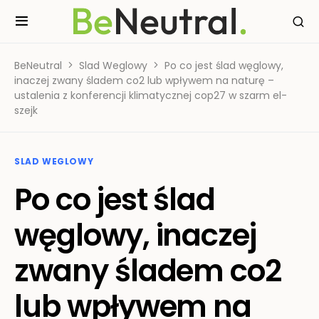
BeNeutral
Slad Weglowy
Po co jest ślad węglowy,
inaczej zwany śladem co2 lub wpływem na naturę –
ustalenia z konferencji klimatycznej cop27 w szarm el-
szejk
SLAD WEGLOWY
Po co jest ślad
węglowy, inaczej
zwany śladem co2
lub wpływem na