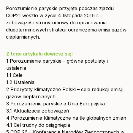
Porozumienie paryskie przyjęte podczas zjazdu
COP21 weszło w życie 4 listopada 2016 r. i
zobowiązało strony umowy do opracowania
długoterminowych strategii ograniczenia emisji gazów
cieplarnianych.
Z tego artykułu dowiesz się:
1
Porozumienie paryskie – główne postulaty i
ustalenia
1.1
Cele
1.2
Ustalenia
2
Priorytety klimatyczne Polski – cele redukcji emisji
gazów cieplarnianych
3
Porozumienie paryskie a Unia Europejska
3.1
Aktualizacja zobowiązań
4
Porozumienie Klimatyczne na tle globalnych zmian
4.1
Cel trudny do osiągnięcia
5
COP 26 – Konferencja Narodów Zjednoczonych w