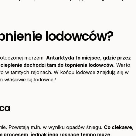
opnienie lodowców?
i otoczonej morzem.
Antarktyda to miejsce, gdzie przez
 ocieplenie dochodzi tam do topnienia lodowców.
Warto
ylko w tamtych rejonach. W końcu lodowce znajdują się w
ym właściwie są lodowce?
wca
nie. Powstają m.in. w wyniku opadów śniegu.
Co ciekawe,
ym procesem, jednak jego rosnące tempo może