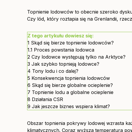
Topnienie lodowców to obecnie szeroko dyskut
Czy lód, który roztapia się na Grenlandii, rze
Z tego artykułu dowiesz się:
1
Skąd się bierze topnienie lodowców?
1.1
Proces powstania lodowca
2
Czy lodowce występują tylko na Arktyce?
3
Jak szybko topnieją lodowce?
4
Tony lodu i co dalej?
5
Konsekwencja topnienia lodowców
6
Skąd się bierze globalne ocieplenie?
7
Topnienie lodu a globalne ocieplenie
8
Działania CSR
9
Jak jeszcze biznes wspiera klimat?
Obszar topnienia pokrywy lodowej wzrasta każ
klimatycznych. Coraz wyższa temperatura powi