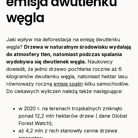
emisja dwutlenku
węgla
Jaki wpływ ma deforestacja na emisję dwutlenku
węgla?
Drzewa w naturalnym środowisku wydalają
do atmosfery tlen, natomiast podczas spalania
wydobywa się dwutlenek węgla.
Naukowcy
dowiedli, że jedno drzewo pochłania rocznie aż 6
kilogramów dwutlenku węgla, natomiast hektar lasu
równoważy roczną
emisję spalin
kilku samochodów.
Do ciekawych wyliczeń należą także następujące:
w 2020 r. na terenach tropikalnych zniknęło
ponad 12,2 mln hektarów drzew ( dane Global
Forest Watch);
aż 4,2 mln z nich stanowiły cenne drzewa
pierwotne;