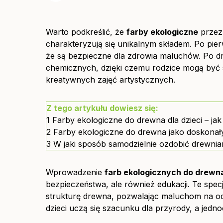
Warto podkreślić, że
farby ekologiczne
przezn
charakteryzują się unikalnym składem. Po pie
że są bezpieczne dla zdrowia maluchów. Po dru
chemicznych, dzięki czemu rodzice mogą być 
kreatywnych zajęć artystycznych.
Z tego artykułu dowiesz się:
1
Farby ekologiczne do drewna dla dzieci – ja
2
Farby ekologiczne do drewna jako doskonały 
3
W jaki sposób samodzielnie ozdobić drewni
Wprowadzenie
farb ekologicznych do drewn
bezpieczeństwa, ale również edukacji. Te spe
strukturę drewna, pozwalając maluchom na odkr
dzieci uczą się szacunku dla przyrody, a jedno