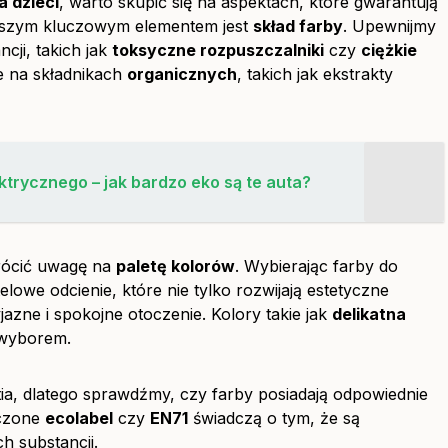
a dzieci
, warto skupić się na aspektach, które gwarantują
rwszym kluczowym elementem jest
skład farby
. Upewnijmy
cji, takich jak
toksyczne rozpuszczalniki
czy
ciężkie
e na składnikach
organicznych
, takich jak ekstrakty
trycznego – jak bardzo eko są te auta?
rócić uwagę na
paletę kolorów
. Wybierając farby do
elowe odcienie, które nie tylko rozwijają estetyczne
azne i spokojne otoczenie. Kolory takie jak
delikatna
wyborem.
a, dlatego sprawdźmy, czy farby posiadają odpowiednie
aczone
ecolabel
czy
EN71
świadczą o tym, że są
ch substancji.