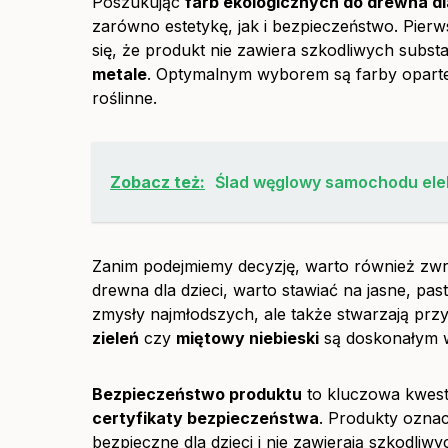
Poszukując
farb ekologicznych do drewna dl
zarówno estetykę, jak i bezpieczeństwo. Pie
się, że produkt nie zawiera szkodliwych substan
metale
. Optymalnym wyborem są farby opart
roślinne.
Zobacz też:
Ślad węglowy samochodu elek
Zanim podejmiemy decyzję, warto również zw
drewna dla dzieci, warto stawiać na jasne, past
zmysły najmłodszych, ale także stwarzają przyj
zieleń
czy
miętowy niebieski
są doskonałym 
Bezpieczeństwo produktu
to kluczowa kwesti
certyfikaty bezpieczeństwa
. Produkty ozn
bezpieczne dla dzieci i nie zawierają szkodliwy