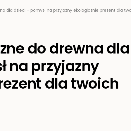
na dla dzieci – pomysł na przyjazny ekologicznie prezent dla tw
czne do drewna dla
ł na przyjazny
rezent dla twoich