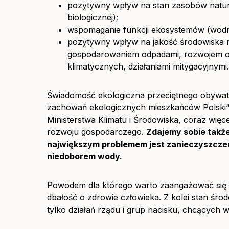
pozytywny wpływ na stan zasobów natura
biologicznej);
wspomaganie funkcji ekosystemów (wodny
pozytywny wpływ na jakość środowiska n
gospodarowaniem odpadami, rozwojem
o
klimatycznych, działaniami mitygacyjnymi.
Świadomość ekologiczna przeciętnego obywate
zachowań ekologicznych mieszkańców Polsk
Ministerstwa Klimatu i Środowiska, coraz wię
rozwoju gospodarczego.
Zdajemy sobie takż
największym problemem jest zanieczyszczeni
niedoborem wody.
Powodem dla którego warto zaangażować się w d
dbałość o zdrowie człowieka. Z kolei stan śro
tylko działań rządu i grup nacisku, chcących 