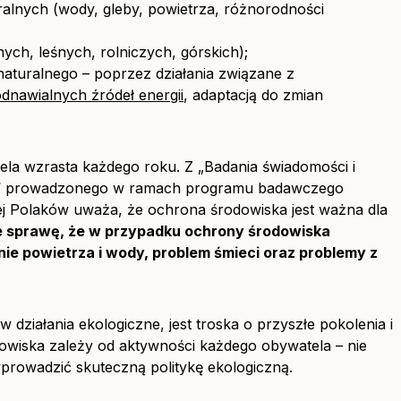
lnych (wody, gleby, powietrza, różnorodności
ch, leśnych, rolniczych, górskich);
aturalnego – poprzez działania związane z
dnawialnych źródeł energii
, adaptacją do zmian
la wzrasta każdego roku. Z „Badania świadomości i
i“ prowadzonego w ramach programu badawczego
cej Polaków uważa, że ochrona środowiska jest ważna dla
e sprawę, że w przypadku ochrony środowiska
e powietrza i wody, problem śmieci oraz problemy z
ziałania ekologiczne, jest troska o przyszłe pokolenia i
dowiska zależy od aktywności każdego obywatela – nie
wprowadzić skuteczną politykę ekologiczną.