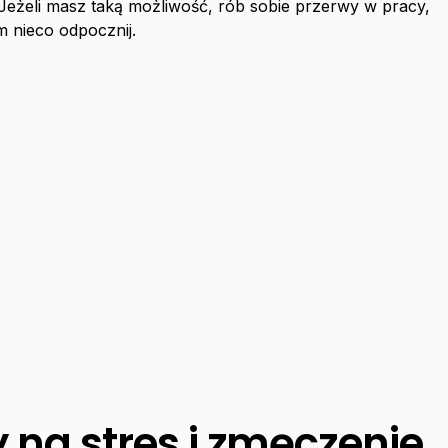
eżeli masz taką możliwość, rób sobie przerwy w pracy,
m nieco odpocznij.
y na stres i zmęczenie