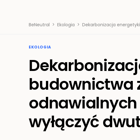
BeNeutral
Ekologia
Dekarbonizacja energetyki
EKOLOGIA
Dekarbonizacja
budownictwa 
odnawialnych ź
wyłączyć dwut