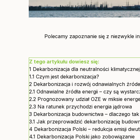
Polecamy zapoznanie się z niezwykle i
Z tego artykułu dowiesz się:
1
Dekarbonizacja dla neutralności klimatycznej
1.1
Czym jest dekarbonizacja?
2
Dekarbonizacja i rozwój odnawialnych źródeł
2.1
Odnawialne źródła energii – czy są wystarc
2.2
Prognozowany udział OZE w miksie energ
2.3
Na ratunek przychodzi energia jądrowa
3
Dekarbonizacja budownictwa – dlaczego tak 
3.1
Jak przeprowadzić dekarbonizację budow
4
Dekarbonizacja Polski – redukcja emisji dwu
4.1
Dekarbonizacja Polski jako zobowiązanie