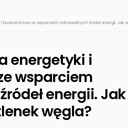
 i budownictwa ze wsparciem odnawialnych źródeł energii. Jak 
 energetyki i
ze wsparciem
ródeł energii. Jak
lenek węgla?