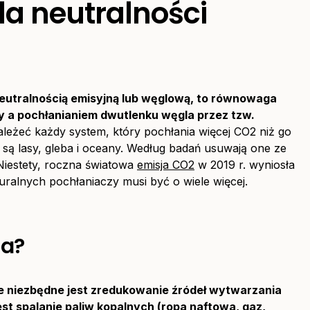
la neutralności
eutralnością emisyjną lub węglową, to równowaga
y a pochłanianiem dwutlenku węgla przez tzw.
leżeć każdy system, który pochłania więcej CO2 niż go
 są lasy, gleba i oceany. Według badań usuwają one ze
 Niestety, roczna światowa
emisja CO2
w 2019 r. wyniosła
ralnych pochłaniaczy musi być o wiele więcej.
ja?
le niezbędne jest zredukowanie źródeł wytwarzania
st spalanie paliw kopalnych (ropa naftowa, gaz,