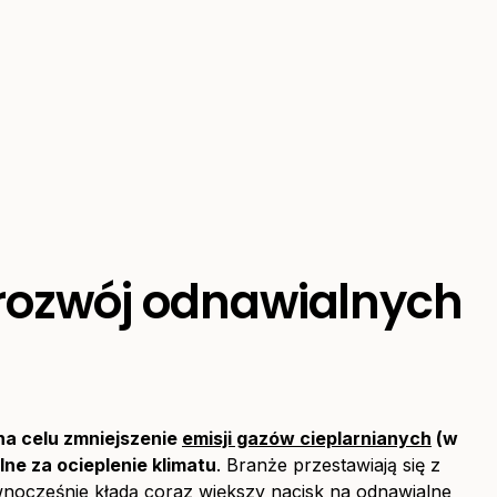
 rozwój odnawialnych
na celu zmniejszenie
emisji gazów cieplarnianych
(w
ne za ocieplenie klimatu
. Branże przestawiają się z
ównocześnie kładą coraz większy nacisk na
odnawialne