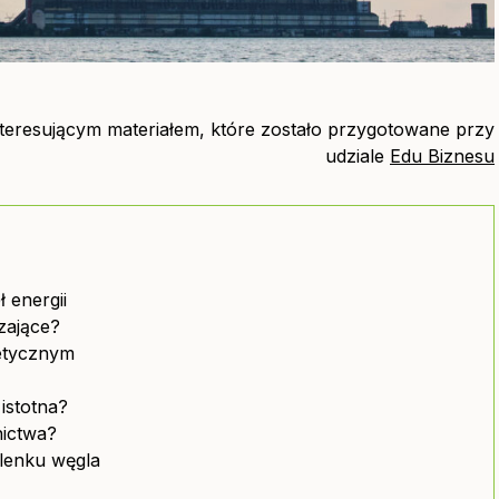
nteresującym materiałem, które zostało przygotowane przy
udziale
Edu Biznesu
 energii
zające?
etycznym
istotna?
nictwa?
tlenku węgla